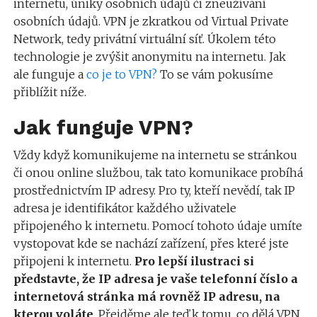
internetu, úniky osobních údajů či zneužívání
osobních údajů. VPN je zkratkou od Virtual Private
Network, tedy privátní virtuální síť. Úkolem této
technologie je zvýšit anonymitu na internetu. Jak
ale funguje a
co je to VPN?
To se vám pokusíme
přiblížit níže.
Jak funguje VPN?
Vždy když komunikujeme na internetu se stránkou
či onou online službou, tak tato komunikace probíhá
prostřednictvím IP adresy. Pro ty, kteří nevědí, tak IP
adresa je identifikátor každého uživatele
připojeného k internetu. Pomocí tohoto údaje umíte
vystopovat kde se nachází zařízení, přes které jste
připojeni k internetu.
Pro lepší ilustraci si
představte, že IP adresa je vaše telefonní číslo a
internetová stránka má rovněž IP adresu, na
kterou voláte
. Přejděme ale teď k tomu, co dělá VPN.