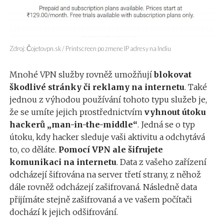
Zdroj: Čojetovpn.sk / Printscreen po zmene IP adresy na Indiu
Mnohé VPN služby rovněž umožňují
blokovat
škodlivé stránky či reklamy na internetu
. Také
jednou z výhodou používání tohoto typu služeb je,
že se umíte jejich prostřednictvím
vyhnout útoku
hackerů „man-in-the-middle“
. Jedná se o typ
útoku, kdy hacker sleduje vaši aktivitu a odchytává
to, co děláte.
Pomocí VPN ale šifrujete
komunikaci na internetu
. Data z vašeho zařízení
odcházejí šifrována na server třetí strany, z něhož
dále rovněž odcházejí zašifrovaná. Následně data
přijímáte stejně zašifrovaná a ve vašem počítači
dochází k jejich odšifrování.