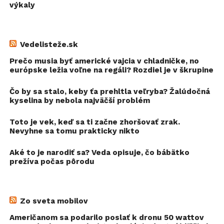
výkaly
Vedelisteže.sk
Prečo musia byť americké vajcia v chladničke, no
európske ležia voľne na regáli? Rozdiel je v škrupine
Čo by sa stalo, keby ťa prehltla veľryba? Žalúdočná
kyselina by nebola najväčší problém
Toto je vek, keď sa ti začne zhoršovať zrak.
Nevyhne sa tomu prakticky nikto
Aké to je narodiť sa? Veda opisuje, čo bábätko
prežíva počas pôrodu
Zo sveta mobilov
Američanom sa podarilo poslať k dronu 50 wattov