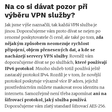
Na co si dávat pozor při
výběru VPN služby?
Jak jsme výše naznačili, tak každá VPN služba je
jinou. Doporučujeme vám proto dívat se nejen po
renomé poskytovatele či ceně, ale také po tom,
zda
nějakým způsobem neomezuje rychlost
připojení, objem přenesených dat, a kde se
nacházejí servery VPN služby
. Rovněž vám
doporučujeme dívat se po službách,
které používají
IPv6 protokol
. Mnoho služeb totiž používá ještě
zastaralý protokol IPv4. Rozdíl je v tom, že novější
protokol poskytuje výrazně více IP adres, jejichž
prostřednictvím můžete maskovat svou identitu na
internetu. Samozřejmě není třeba zapomínat
ani na
šifrovací protokol, jaký služba používá
.
Doporučujeme vám zlatý standard šifrovací AES-256.