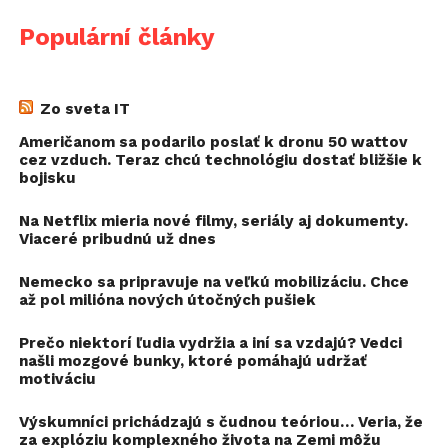
Populární články
Zo sveta IT
Američanom sa podarilo poslať k dronu 50 wattov
cez vzduch. Teraz chcú technológiu dostať bližšie k
bojisku
Na Netflix mieria nové filmy, seriály aj dokumenty.
Viaceré pribudnú už dnes
Nemecko sa pripravuje na veľkú mobilizáciu. Chce
až pol milióna nových útočných pušiek
Prečo niektorí ľudia vydržia a iní sa vzdajú? Vedci
našli mozgové bunky, ktoré pomáhajú udržať
motiváciu
Výskumníci prichádzajú s čudnou teóriou… Veria, že
za explóziu komplexného života na Zemi môžu