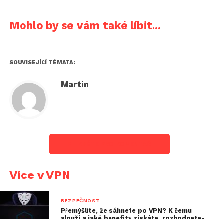
Mohlo by se vám také líbit...
SOUVISEJÍCÍ TÉMATA:
Martin
KLIKNĚTE PRO KOMENTÁŘ
Více v VPN
BEZPEČNOST
Přemýšlíte, že sáhnete po VPN? K čemu
slouží a jaké benefity získáte, rozhodnete-