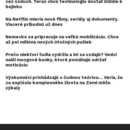
cez vzduch. Teraz chcú technológiu dostať bližšie k
bojisku
Na Netflix mieria nové filmy, seriály aj dokumenty.
Viaceré pribudnú už dnes
Nemecko sa pripravuje na veľkú mobilizáciu. Chce
až pol milióna nových útočných pušiek
Prečo niektorí ľudia vydržia a iní sa vzdajú? Vedci
našli mozgové bunky, ktoré pomáhajú udržať
motiváciu
Výskumníci prichádzajú s čudnou teóriou… Veria, že
za explóziu komplexného života na Zemi môžu
výkaly