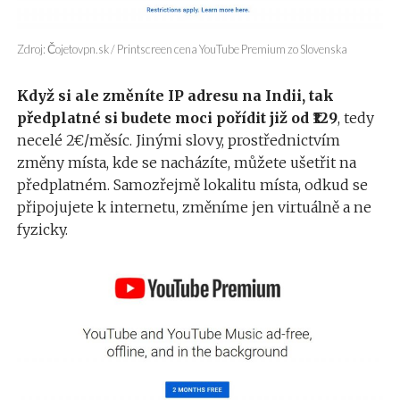
Zdroj: Čojetovpn.sk / Printscreen cena YouTube Premium zo Slovenska
Když si ale změníte IP adresu na Indii, tak
předplatné si budete moci pořídit již od ₹129
, tedy
necelé 2€/měsíc. Jinými slovy, prostřednictvím
změny místa, kde se nacházíte, můžete ušetřit na
předplatném. Samozřejmě lokalitu místa, odkud se
připojujete k internetu, změníme jen virtuálně a ne
fyzicky.