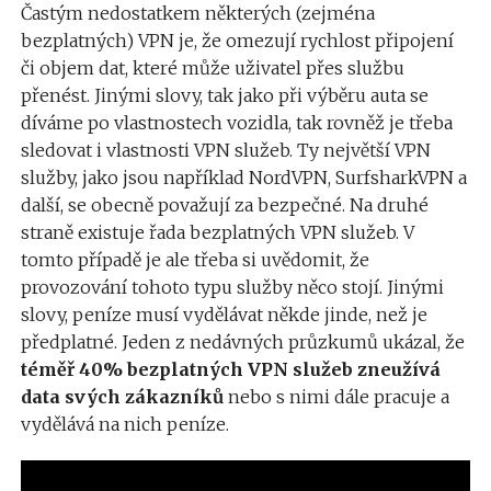
Častým nedostatkem některých (zejména
bezplatných) VPN je, že omezují rychlost připojení
či objem dat, které může uživatel přes službu
přenést. Jinými slovy, tak jako při výběru auta se
díváme po vlastnostech vozidla, tak rovněž je třeba
sledovat i vlastnosti VPN služeb. Ty největší VPN
služby, jako jsou například NordVPN, SurfsharkVPN a
další, se obecně považují za bezpečné. Na druhé
straně existuje řada bezplatných VPN služeb. V
tomto případě je ale třeba si uvědomit, že
provozování tohoto typu služby něco stojí. Jinými
slovy, peníze musí vydělávat někde jinde, než je
předplatné. Jeden z nedávných průzkumů ukázal, že
téměř 40% bezplatných VPN služeb zneužívá
data svých zákazníků
nebo s nimi dále pracuje a
vydělává na nich peníze.